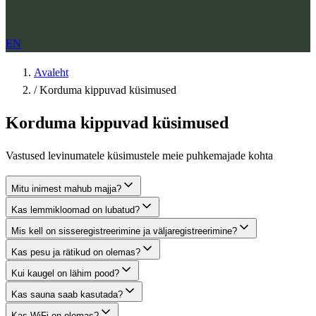
EN
Avaleht
/
Korduma kippuvad küsimused
Korduma kippuvad küsimused
Vastused levinumatele küsimustele meie puhkemajade kohta
Mitu inimest mahub majja?
Kas lemmikloomad on lubatud?
Mis kell on sisseregistreerimine ja väljaregistreerimine?
Kas pesu ja rätikud on olemas?
Kui kaugel on lähim pood?
Kas sauna saab kasutada?
Kas WiFi on olemas?