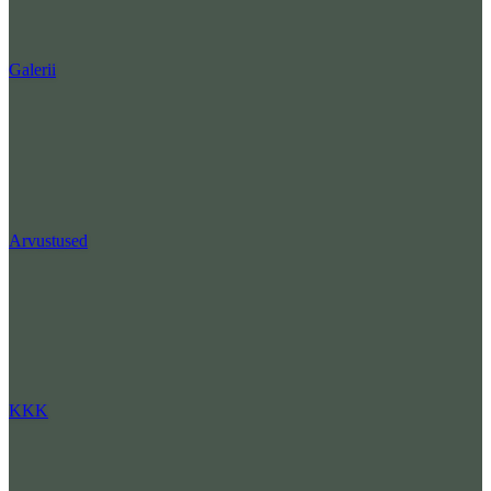
Galerii
Arvustused
KKK