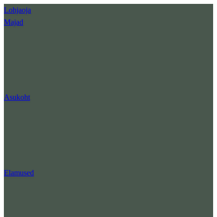
Lohjaoja
Majad
Asukoht
Elamused